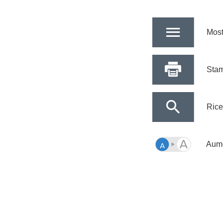
Most
Sta
Rice
Aume