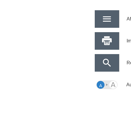
Af
Im
R
Au