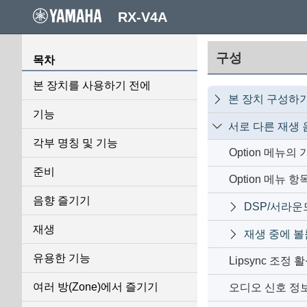
RX-V4A
구성
목차
본 장치를 사용하기 전에
본 장치 구성하

기능
서로 다른 재생 음

각부 명칭 및 기능
Option 메뉴의
준비
Option 메뉴 항
음향 즐기기
DSP/서라운

재생
재생 중에 볼

유용한 기능
Lipsync 조정
여러 방(Zone)에서 즐기기
오디오 신호 정