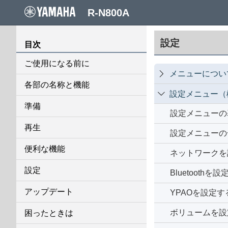
R-N800A
設定
目次
ご使用になる前に
メニューについ

各部の名称と機能
設定メニュー（

準備
設定メニューの
再生
設定メニューの
便利な機能
ネットワークを
設定
Bluetoothを
アップデート
YPAOを設定す
ボリュームを設
困ったときは