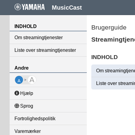
MusicCast
INDHOLD
Brugerguide
Om streamingtjenester
Streamingtjen
Liste over streamingtjenester
INDHOLD
Andre
Om streamingtjen
Liste over streami
Hjælp
Sprog
Fortrolighedspolitik
Varemærker