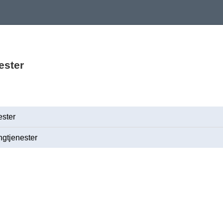
ester
ester
ngtjenester