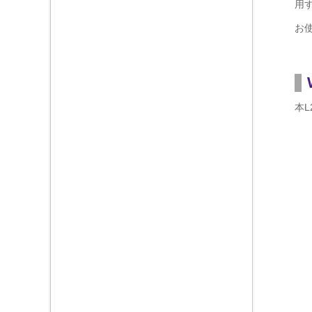
用
お
本