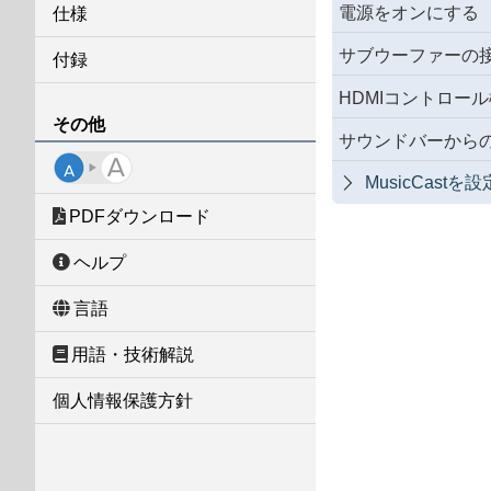
電源をオンにする
仕様
サブウーファーの
付録
HDMIコントロー
その他
サウンドバーから
MusicCastを

PDFダウンロード
ヘルプ
言語
用語・技術解説
個人情報保護方針