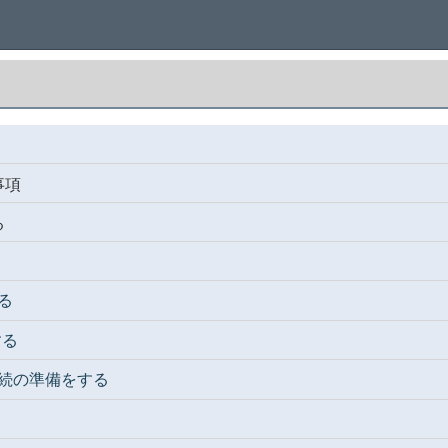
事項
る
る
する
続の準備をする