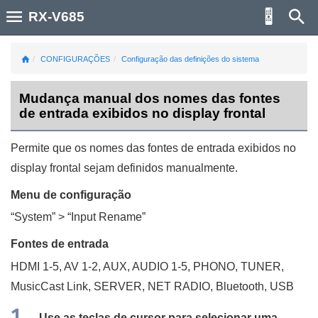
RX-V685
CONFIGURAÇÕES
Configuração das definições do sistema
Mudança manual dos nomes das fontes
de entrada exibidos no display frontal
Permite que os nomes das fontes de entrada exibidos no
display frontal sejam definidos manualmente.
Menu de configuração
“
System
” > “
Input Rename
”
Fontes de entrada
HDMI 1-5, AV 1-2,
AUX
, AUDIO 1-5,
PHONO
,
TUNER
,
MusicCast Link
,
SERVER
,
NET RADIO
,
Bluetooth
,
USB
Use as teclas de cursor para selecionar uma