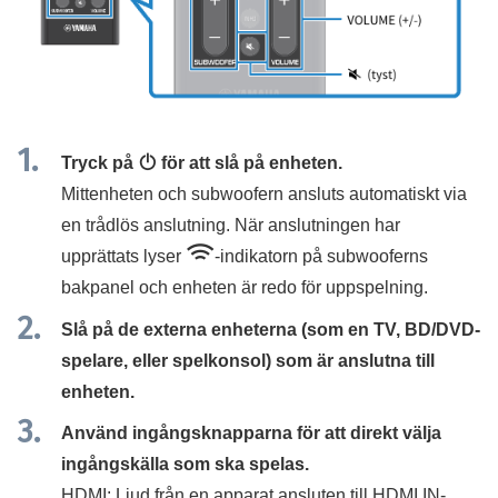
Tryck på
z
för att slå på enheten.
Mittenheten och subwoofern ansluts automatiskt via
en trådlös anslutning. När anslutningen har
*
upprättats lyser
-indikatorn på subwooferns
bakpanel och enheten är redo för uppspelning.
Slå på de externa enheterna (som en TV, BD/DVD-
spelare, eller spelkonsol) som är anslutna till
enheten.
Använd ingångsknapparna för att direkt välja
ingångskälla som ska spelas.
HDMI
: Ljud från en apparat ansluten till
HDMI IN
-