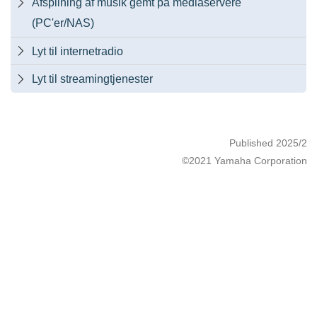
Afspilning af musik gemt på mediaservere

(PC'er/NAS)
Lyt til internetradio

Lyt til streamingtjenester

Published 2025/2
©2021 Yamaha Corporation