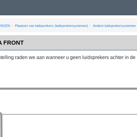
INGEN
Plaatsen van luidsprekers (luidsprekersystemen)
Andere luidsprekersystemen (b
MA FRONT
elling raden we aan wanneer u geen luidsprekers achter in de 