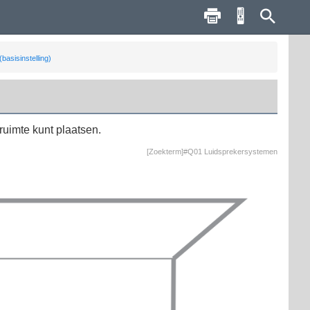
asisinstelling)
ruimte kunt plaatsen.
[Zoekterm]#Q01 Luidsprekersystemen