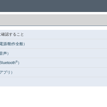
に確認すること
電源/動作全般）
音声）
®
etooth
）
アプリ）