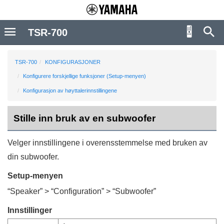
TSR-700
TSR-700
KONFIGURASJONER
Konfigurere forskjellige funksjoner (Setup-menyen)
Konfigurasjon av høyttalerinnstillingene
Stille inn bruk av en subwoofer
Velger innstillingene i overensstemmelse med bruken av
din subwoofer.
Setup-menyen
“
Speaker
” > “
Configuration
” > “
Subwoofer
”
Innstillinger