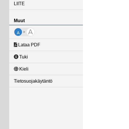
LIITE
Muut
Lataa PDF
Tuki
Kieli
Tietosuojakäytäntö