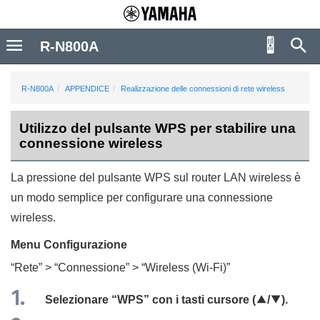
R-N800A
R-N800A
APPENDICE
Realizzazione delle connessioni di rete wireless
Utilizzo del pulsante WPS per stabilire una
connessione wireless
La pressione del pulsante WPS sul router LAN wireless è
un modo semplice per configurare una connessione
wireless.
Menu
Configurazione
“
Rete
” > “
Connessione
” > “
Wireless (Wi-Fi)
”
Selezionare “
WPS
” con i tasti cursore (
q
/
w
).