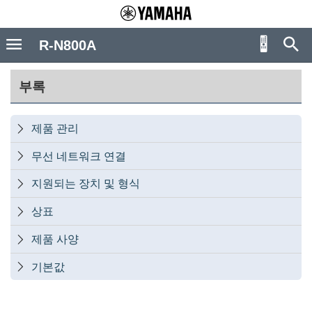
R-N800A
부록
제품 관리

무선 네트워크 연결

지원되는 장치 및 형식

상표

제품 사양

기본값
