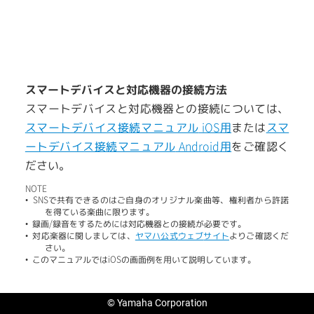
スマートデバイスと対応機器の接続方法
スマートデバイスと対応機器との接続については、
iOS
スマートデバイス接続マニュアル
用
または
スマ
Android
ートデバイス接続マニュアル
用
をご確認く
ださい。
NOTE
SNS
•
で共有できるのはご自身のオリジナル楽曲等、権利者から許諾
を得ている楽曲に限ります。
/
•
録画
録音をするためには対応機器との接続が必要です。
•
対応楽器に関しましては、
ヤマハ公式
ウェブ
サイト
よりご確認くだ
さい。
iOS
•
このマニュアルでは
の画面例を用いて説明しています。
© Yamaha Corporation