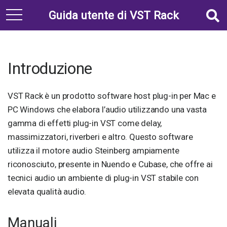
Guida utente di VST Rack
t
o
g
g
l
Introduzione
e
n
VST Rack è un prodotto software host plug-in per Mac e
a
PC Windows che elabora l’audio utilizzando una vasta
v
gamma di effetti plug-in VST come delay,
i
massimizzatori, riverberi e altro. Questo software
g
a
utilizza il motore audio Steinberg ampiamente
t
riconosciuto, presente in Nuendo e Cubase, che offre ai
i
tecnici audio un ambiente di plug-in VST stabile con
o
elevata qualità audio.
n
Manuali