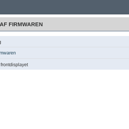
 AF FIRMWAREN
g
irmwaren
frontdisplayet