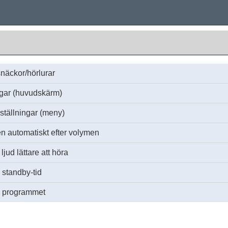
näckor/hörlurar
ingar (huvudskärm)
nställningar (meny)
en automatiskt efter volymen
jud lättare att höra
 standby-tid
a programmet