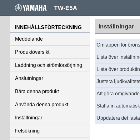
TW-E5A
Inställningar
INNEHÅLLSFÖRTECKNING
Meddelande
Om appen för örons
Produktöversikt
Lista över inställn
Laddning och strömförsörjning
Lista över produkti
Anslutningar
Justera ljudkvalitet
Bära denna produkt
Att göra omgivande l
Använda denna produkt
Ställa in automatisk
Inställningar
Uppdatera det fast
Felsökning