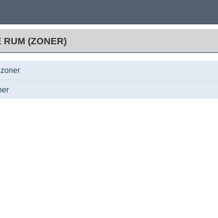
E RUM (ZONER)
 zoner
ner