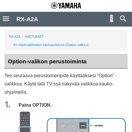
RX-A2A
RX-A2A
ASETUKSET
Eri ohjelmalähteiden toistoasetukset (Option-valikko)
Option-valikon perustoiminta
Tee seuraava perustoimenpide käyttääksesi ”
Option
” -
valikkoa. Käytä tätä TV:ssä näkyvää valikkoa kauko-
ohjaimella.
Paina
OPTION
.