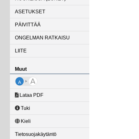
ASETUKSET
PÄIVITTÄÄ
ONGELMAN RATKAISU
LIITE
Muut
Lataa PDF
Tuki
Kieli
Tietosuojakäytäntö