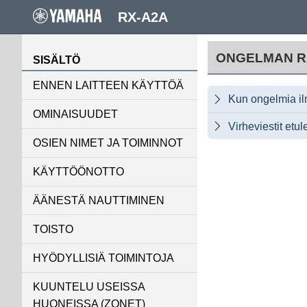
RX-A2A
ONGELMAN R
SISÄLTÖ
ENNEN LAITTEEN KÄYTTÖÄ
Kun ongelmia i

OMINAISUUDET
Virheviestit etu

OSIEN NIMET JA TOIMINNOT
KÄYTTÖÖNOTTO
ÄÄNESTÄ NAUTTIMINEN
TOISTO
HYÖDYLLISIÄ TOIMINTOJA
KUUNTELU USEISSA
HUONEISSA (ZONET)