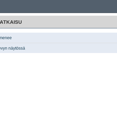
ATKAISU
lmenee
levyn näytössä