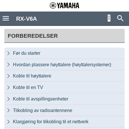
RX-V6A
FORBEREDELSER
Før du starter

Hvordan plassere høyttalere (høyttalersystemer)

Koble til høyttalere

Koble til en TV

Koble til avspillingsenheter

Tilkobling av radioantennene

Klargjøring for tilkobling til et nettverk
