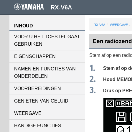
RX-V6A
RX-V6A
WEERGAVE
INHOUD
VOOR U HET TOESTEL GAAT
Een radiozend
GEBRUIKEN
Stem af op een radi
EIGENSCHAPPEN
Stem af op d
NAMEN EN FUNCTIES VAN
ONDERDELEN
Houd
MEMO
VOORBEREIDINGEN
Druk op
PR
GENIETEN VAN GELUID
WEERGAVE
HANDIGE FUNCTIES