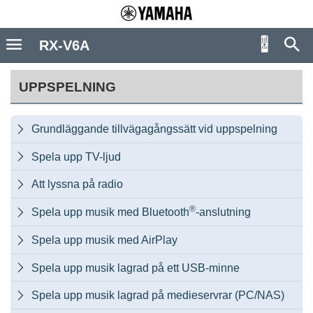
RX-V6A
UPPSPELNING
Grundläggande tillvägagångssätt vid uppspelning

Spela upp TV-ljud

Att lyssna på radio

®
Spela upp musik med Bluetooth
-anslutning

Spela upp musik med AirPlay

Spela upp musik lagrad på ett USB-minne

Spela upp musik lagrad på medieservrar (PC/NAS)
