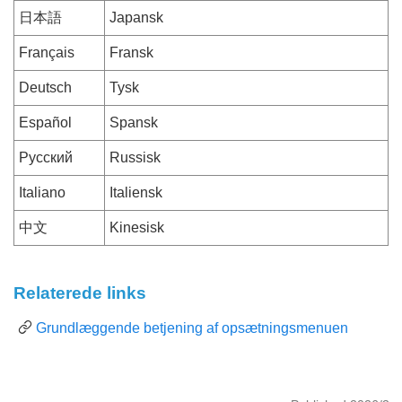
日本語
Japansk
Français
Fransk
Deutsch
Tysk
Español
Spansk
Русский
Russisk
Italiano
Italiensk
中文
Kinesisk
Relaterede links
Grundlæggende betjening af opsætningsmenuen