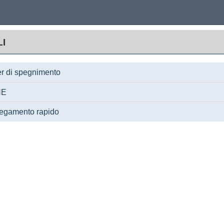
LI
er di spegnimento
NE
legamento rapido