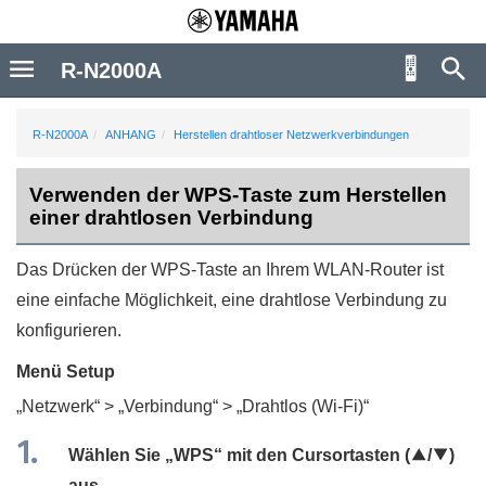
R-N2000A
R-N2000A
ANHANG
Herstellen drahtloser Netzwerkverbindungen
Verwenden der WPS-Taste zum Herstellen
einer drahtlosen Verbindung
Das Drücken der WPS-Taste an Ihrem WLAN-Router ist
eine einfache Möglichkeit, eine drahtlose Verbindung zu
konfigurieren.
Menü
Setup
„
Netzwerk
“ > „
Verbindung
“ > „
Drahtlos (Wi-Fi)
“
Wählen Sie „
WPS
“ mit den Cursortasten (
q
/
w
)
aus.