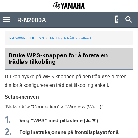
R-N2000A
R-N2000A
TILLEGG
Tilkobling til trådløst nettverk
Bruke WPS-knappen for å foreta en
trådløs tilkobling
Du kan trykke på WPS-knappen på den trådløse ruteren
din for å konfigurere en trådløst tilkobling enkelt.
Setup
-menyen
“
Network
” > “
Connection
” > “
Wireless (Wi-Fi)
”
Velg “
WPS
” med piltastene (
q
/
w
).
Følg instruksjonene på frontdisplayet for å