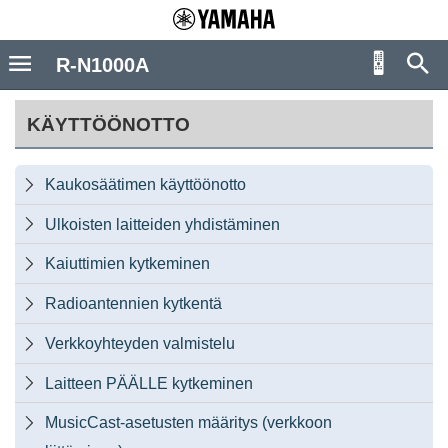
R-N1000A
KÄYTTÖÖNOTTO
Kaukosäätimen käyttöönotto

Ulkoisten laitteiden yhdistäminen

Kaiuttimien kytkeminen

Radioantennien kytkentä

Verkkoyhteyden valmistelu

Laitteen PÄÄLLE kytkeminen

MusicCast-asetusten määritys (verkkoon
