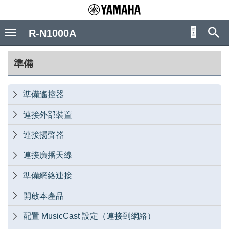
R-N1000A
準備
準備遙控器

連接外部裝置

連接揚聲器

連接廣播天線

準備網絡連接

開啟本產品

配置 MusicCast 設定（連接到網絡）
