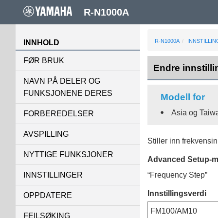
R-N1000A
R-N1000A
INNSTILLI
INNHOLD
FØR BRUK
Endre innstill
NAVN PÅ DELER OG
FUNKSJONENE DERES
Modell for
Asia og Taiw
FORBEREDELSER
AVSPILLING
Stiller inn frekvensi
NYTTIGE FUNKSJONER
Advanced Setup
-
“
Frequency Step
”
INNSTILLINGER
Innstillingsverdi
OPPDATERE
FM100/AM10
FEILSØKING