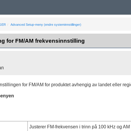
NGER
Advanced Setup-meny (endre systeminnstillinger)
ing for FM/AM frekvensinnstilling
an
nnstillingen for FM/AM for produktet avhengig av landet eller regi
menyen
Justerer FM-frekvensen i trinn på 100 kHz og AM i