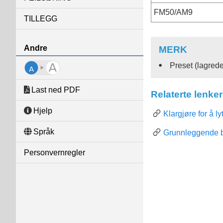
FM50/AM9
TILLEGG
Andre
MERK
Preset (lagrede
Last ned PDF
Relaterte lenker
Hjelp
Klargjøre for å lyt
Språk
Grunnleggende 
Personvernregler