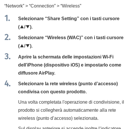
“
Network
” > “
Connection
” > “
Wireless
”
Selezionare “
Share Setting
” con i tasti cursore
(
q
/
w
).
Selezionare “
Wireless (WAC)
” con i tasti cursore
(
q
/
w
).
Aprire la schermata delle impostazioni Wi-Fi
dell’iPhone (dispositivo iOS) e impostarlo come
diffusore AirPlay.
Selezionare la rete wireless (punto d’accesso)
condivisa con questo prodotto.
Una volta completata l'operazione di condivisione, il
prodotto si collegherà automaticamente alla rete
wireless (punto d’accesso) selezionata.
Sul display anteriore si accende inoltre l’indicatore