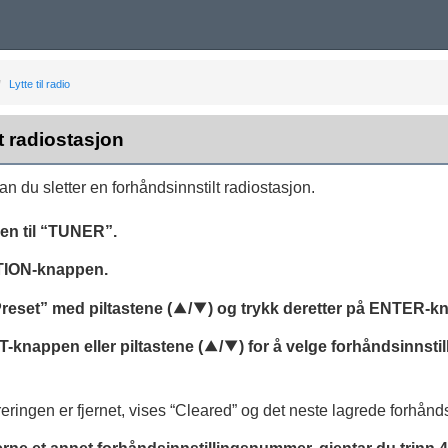
Lytte til radio
t radiostasjon
an du sletter en forhåndsinnstilt radiostasjon.
n til “
TUNER
”.
TION
-knappen.
Preset
” med piltastene (
q
/
w
) og trykk deretter på
ENTER
-k
T
-knappen eller piltastene (
q
/
w
) for å velge forhåndsinnst
reringen er fjernet, vises “
Cleared
” og det neste lagrede forhånd