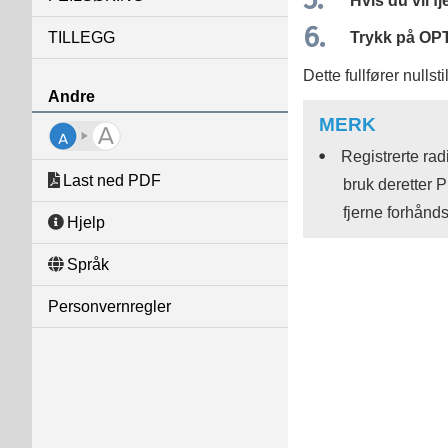
Hvis du vil f
TILLEGG
Trykk på
OP
Dette fullfører nullst
Andre
MERK
Registrerte rad
Last ned PDF
bruk deretter
P
fjerne forhånd
Hjelp
Språk
Personvernregler