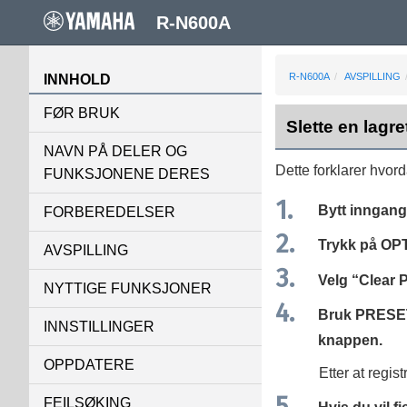
R-N600A
R-N600A
AVSPILLING
INNHOLD
FØR BRUK
Slette en lagre
NAVN PÅ DELER OG
Dette forklarer hvord
FUNKSJONENE DERES
Bytt inngange
FORBEREDELSER
Trykk på
OP
AVSPILLING
Velg “
Clear 
NYTTIGE FUNKSJONER
Bruk
PRESE
INNSTILLINGER
knappen.
OPPDATERE
Etter at regist
FEILSØKING