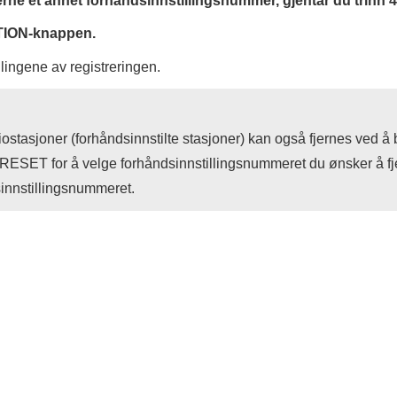
jerne et annet forhåndsinnstillingsnummer, gjentar du trinn 4
TION
-knappen.
illingene av registreringen.
iostasjoner (forhåndsinnstilte stasjoner) kan også fjernes ved å
RESET
for å velge forhåndsinnstillingsnummeret du ønsker å fj
sinnstillingsnummeret.