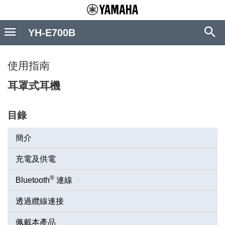
YH-E700B
使用指南
耳罩式耳機
目錄
簡介
充電及供電
®
Bluetooth
連線
透過纜線連接
佩戴本產品