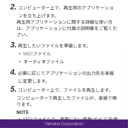
2.
コンピューター上で、再生用のアプリケーショ
ンを立ち上げます。
再生用アプリケーションに関する詳細な使い方
は、アプリケーションに付属の説明書をご覧くだ
さい。
3.
再生したいファイルを準備します。
ファイル
•
MIDI
オーディオファイル
•
4.
必要に応じてアプリケーションの出力先を楽器
に変更します。
5.
コンピューター上で、ファイルを再生します。
コンピューターで再生したファイルが、楽器で鳴
ります。
NOTE
ファイルで、楽器にない音色
ボイス
を使
•
MIDI
(
)
Yamaha Corporation
用している場合、元の曲が正確に再生されな