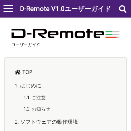
D-Remote V1.0ユーザーガイド
t
o
g
g
l
e
n
a
v
TOP
i
g
1. はじめに
a
t
1.1. ご注意
i
o
1.2. お知らせ
n
2. ソフトウェアの動作環境