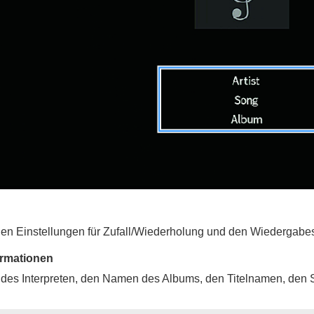
len Einstellungen für Zufall/Wiederholung und den Wiedergabe
rmationen
des Interpreten, den Namen des Albums, den Titelnamen, den 