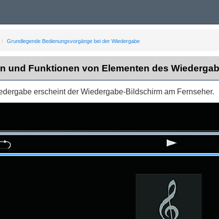
Grundlegende Bedienungsvorgänge bei der Wiedergabe
n und Funktionen von Elementen des Wiedergab
edergabe erscheint der Wiedergabe-Bildschirm am Fernseher.