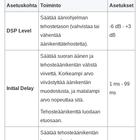
Asetuskohta
Toiminto
Asetukset
Säätää ääniohjelman
tehostetason (vahvistaa tai
-6 dB - +3
DSP Level
vähentää
dB
äänikenttätehostetta).
Säätää suoran äänen ja
tehosteäänikentän välistä
viivettä. Korkeampi arvo
viivästyttää äänikentän
1 ms - 99
Initial Delay
muodostusta, ja matalampi
ms
arvo nopeuttaa sitä.
Tehosteäänikenttä luodaan
etuosaan.
Säätää tehosteäänikentän