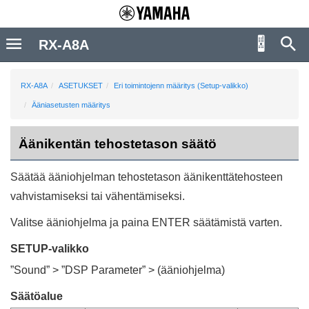
RX-A8A
RX-A8A
ASETUKSET
Eri toimintojenn määritys (Setup-valikko)
Ääniasetusten määritys
Äänikentän tehostetason säätö
Säätää ääniohjelman tehostetason äänikenttätehosteen
vahvistamiseksi tai vähentämiseksi.
Valitse ääniohjelma ja paina
ENTER
säätämistä varten.
SETUP-valikko
”
Sound
” > ”
DSP Parameter
” > (ääniohjelma)
Säätöalue