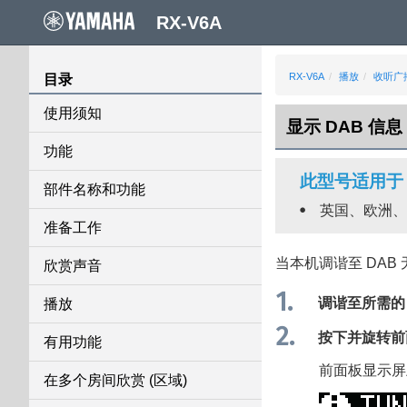
RX-V6A
RX-V6A
播放
收听广
目录
使用须知
显示 DAB 信息
功能
此型号适用于
部件名称和功能
英国、欧洲、
准备工作
当本机调谐至 DAB
欣赏声音
调谐至所需的 
播放
按下并旋转
有用功能
前面板显示屏
在多个房间欣赏 (区域)