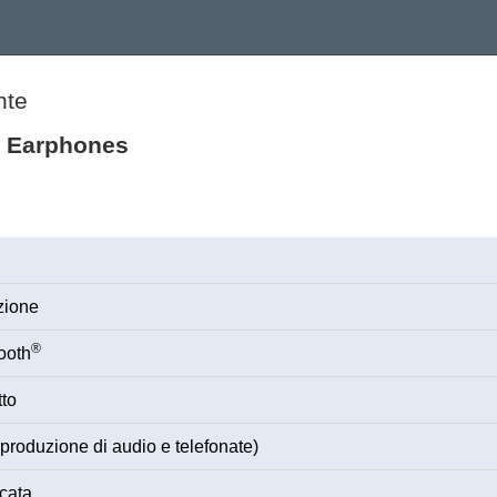
nte
s Earphones
zione
®
ooth
tto
produzione di audio e telefonate)
cata