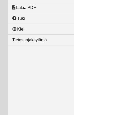
Lataa PDF
Tuki
Kieli
Tietosuojakäytäntö