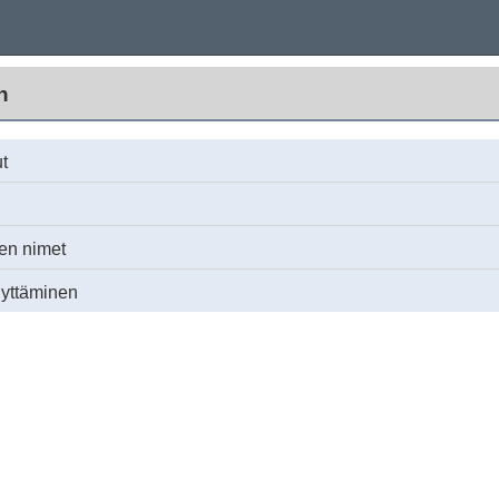
n
t
ien nimet
lyttäminen