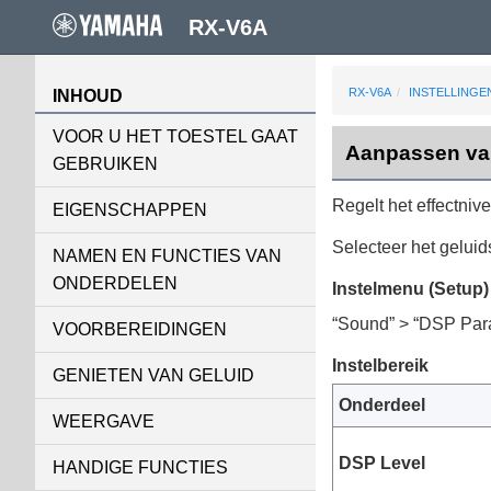
RX-V6A
RX-V6A
INSTELLINGE
INHOUD
VOOR U HET TOESTEL GAAT
Aanpassen van
GEBRUIKEN
Regelt het effectniv
EIGENSCHAPPEN
Selecteer het gelu
NAMEN EN FUNCTIES VAN
ONDERDELEN
Instelmenu (Setup)
“
Sound
” > “
DSP Par
VOORBEREIDINGEN
Instelbereik
GENIETEN VAN GELUID
Onderdeel
WEERGAVE
DSP Level
HANDIGE FUNCTIES