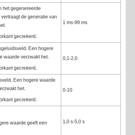
en het gegenereerde
vertraagt de generatie van
1 ms-99 ms
et.
orkant gecreëerd.
sgeluidsveld. Een hogere
re waarde verzwakt het.
0,1-2,0
orkant gecreëerd.
dsveld. Een hogere waarde
verzwakt het.
0-10
orkant gecreëerd.
1,0 s-5,0 s
gere waarde geeft een