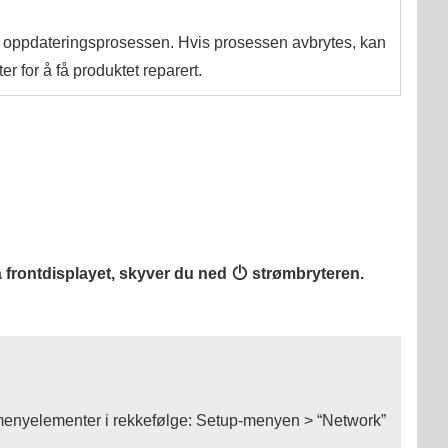
er oppdateringsprosessen. Hvis prosessen avbrytes, kan
r for å få produktet reparert.
å frontdisplayet, skyver du ned
z
strømbryteren.
menyelementer i rekkefølge:
Setup
-menyen > “
Network
”