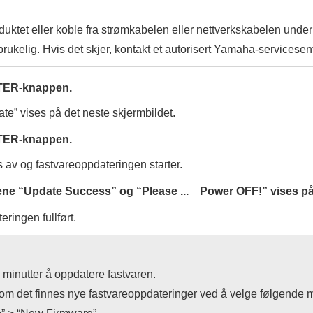
oduktet eller koble fra strømkabelen eller nettverkskabelen und
brukelig. Hvis det skjer, kontakt et autorisert Yamaha-servicesente
TER
-knappen.
ate
” vises på det neste skjermbildet.
TER
-knappen.
 av og fastvareoppdateringen starter.
ene “
Update Success
” og “
Please ... Power OFF!
” vises p
ringen fullført.
0 minutter å oppdatere fastvaren.
om det finnes nye fastvareoppdateringer ved å velge følgende 