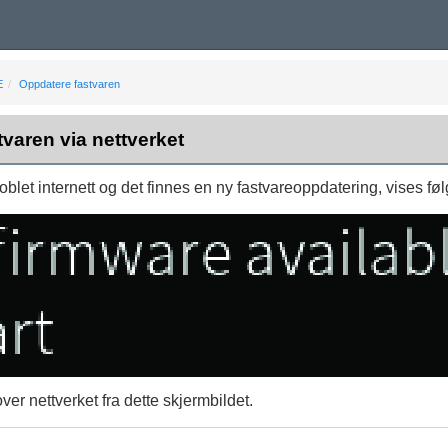
E
Oppdatere fastvaren
varen via nettverket
koblet internett og det finnes en ny fastvareoppdatering, vises f
er nettverket fra dette skjermbildet.