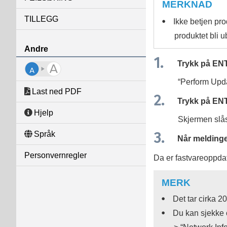
MERKNAD
TILLEGG
Ikke betjen pr
produktet bli u
Andre
Trykk på
EN
“
Perform Upd
Last ned PDF
Trykk på
EN
Hjelp
Skjermen slås
Språk
Når melding
Personvernregler
Da er fastvareoppdate
MERK
Det tar cirka 2
Du kan sjekke 