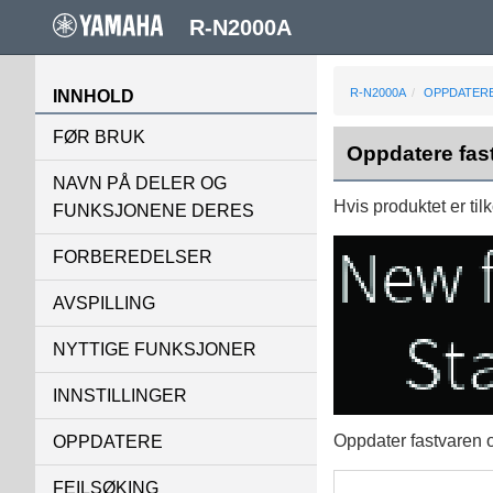
R-N2000A
R-N2000A
OPPDATER
INNHOLD
FØR BRUK
Oppdatere fast
NAVN PÅ DELER OG
Hvis produktet er til
FUNKSJONENE DERES
FORBEREDELSER
AVSPILLING
NYTTIGE FUNKSJONER
INNSTILLINGER
Oppdater fastvaren ov
OPPDATERE
FEILSØKING