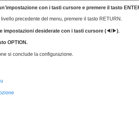
un’impostazione con i tasti cursore e premere il tasto
ENTE
 livello precedente del menu, premere il tasto
RETURN
.
e impostazioni desiderate con i tasti cursore (
e
/
r
).
asto
OPTION
.
ne si conclude la configurazione.
nu
pzione