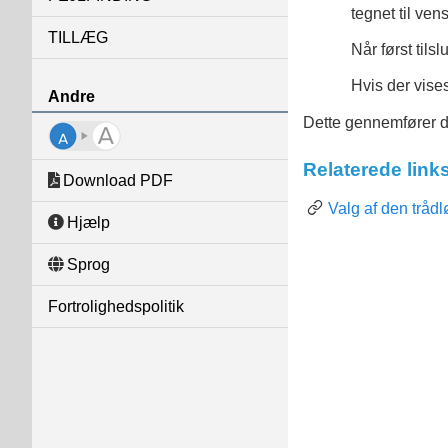
tegnet til ven
TILLÆG
Når først tilsl
Hvis der vises
Andre
Dette gennemfører de
Relaterede link
Download PDF
Valg af den trådl
Hjælp
Sprog
Fortrolighedspolitik