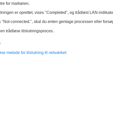
stre for markøren.
utningen er oprettet, vises "
Completed
", og trådløst LAN-indikato
 "
Not connected.
", skal du enten gentage processen eller fors
n trådløse tilslutningsproces.
s
øse metode for tilslutning til netværket