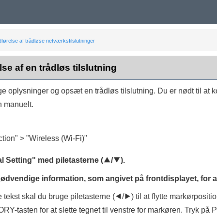
førelse af trådløse netværkstilslutninger
se af en trådløs tilslutning
e oplysninger og opsæt en trådløs tilslutning. Du er nødt til at
 manuelt.
tion
" > "
Wireless (Wi-Fi)
"
l Setting
" med piletasterne (
q
/
w
).
ødvendige information, som angivet på frontdisplayet, for at
e tekst skal du bruge piletasterne (
e
/
r
) til at flytte markørposit
ORY
-tasten for at slette tegnet til venstre for markøren. Tryk på
P