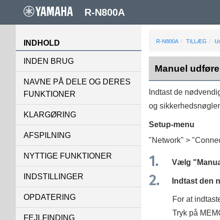
R-N800A
R-N800A
TILLÆG
Ud
INDHOLD
INDEN BRUG
Manuel udførel
NAVNE PÅ DELE OG DERES
Indtast de nødvendig
FUNKTIONER
og sikkerhedsnøglen
KLARGØRING
Setup
-menu
AFSPILNING
"
Network
" > "
Connec
NYTTIGE FUNKTIONER
Vælg "
Manua
INDSTILLINGER
Indtast den n
OPDATERING
For at indtast
Tryk på
MEM
FEJLFINDING