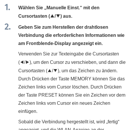
Wählen Sie „
Manuelle Einst.
“ mit den
Cursortasten (
q
/
w
) aus.
Geben Sie zum Herstellen der drahtlosen
Verbindung die erforderlichen Informationen wie
am Frontblende-Display angezeigt ein.
Verwenden Sie zur Texteingabe die Cursortasten
(
e
/
r
), um den Cursor zu verschieben, und dann die
Cursortasten (
q
/
w
), um das Zeichen zu ändern.
Durch Drücken der Taste
MEMORY
können Sie das
Zeichen links vom Cursor löschen. Durch Drücken
der Taste
PRESET
können Sie ein Zeichen vor dem
Zeichen links vom Cursor ein neues Zeichen
einfügen.
Sobald die Verbindung hergestellt ist, wird „
fertig
“
angezeigt, und die WLAN-Anzeige an der