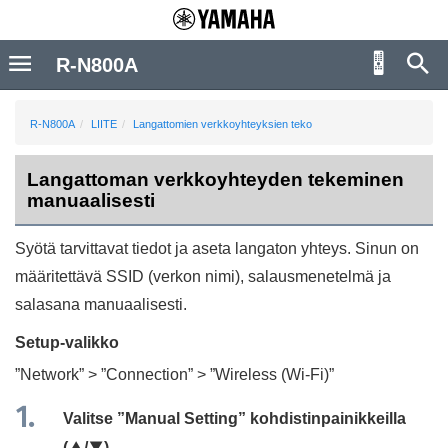
R-N800A
R-N800A
LIITE
Langattomien verkkoyhteyksien teko
Langattoman verkkoyhteyden tekeminen
manuaalisesti
Syötä tarvittavat tiedot ja aseta langaton yhteys. Sinun on
määritettävä SSID (verkon nimi), salausmenetelmä ja
salasana manuaalisesti.
Setup
-valikko
”
Network
” > ”
Connection
” > ”
Wireless (Wi-Fi)
”
Valitse ”
Manual Setting
” kohdistinpainikkeilla
(
q
/
w
).