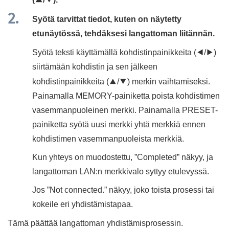
Syötä tarvittat tiedot, kuten on näytetty
etunäytössä, tehdäksesi langattoman liitännän.
Syötä teksti käyttämällä kohdistinpainikkeita (
e
/
r
)
siirtämään kohdistin ja sen jälkeen
kohdistinpainikkeita (
q
/
w
) merkin vaihtamiseksi.
Painamalla
MEMORY
-painiketta poista kohdistimen
vasemmanpuoleinen merkki. Painamalla
PRESET
-
painiketta syötä uusi merkki yhtä merkkiä ennen
kohdistimen vasemmanpuoleista merkkiä.
Kun yhteys on muodostettu, ”
Completed
” näkyy, ja
langattoman LAN:n merkkivalo syttyy etulevyssä.
Jos ”
Not connected.
” näkyy, joko toista prosessi tai
kokeile eri yhdistämistapaa.
Tämä päättää langattoman yhdistämisprosessin.