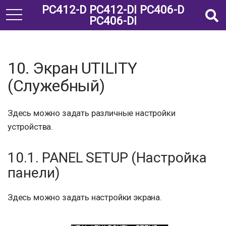
PC412-D PC412-DI PC406-D
t
PC406-DI
o
g
g
l
10. Экран UTILITY
e
(Служебный)
n
a
v
Здесь можно задать различные настройки
i
устройства.
g
a
10.1. PANEL SETUP (Настройка
t
панели)
i
o
n
Здесь можно задать настройки экрана.